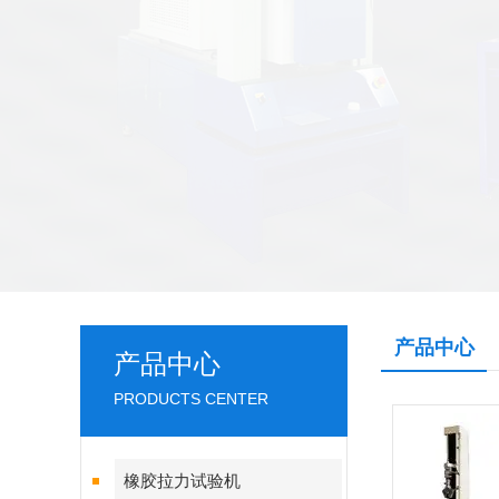
产品中心
产品中心
PRODUCTS CENTER
橡胶拉力试验机