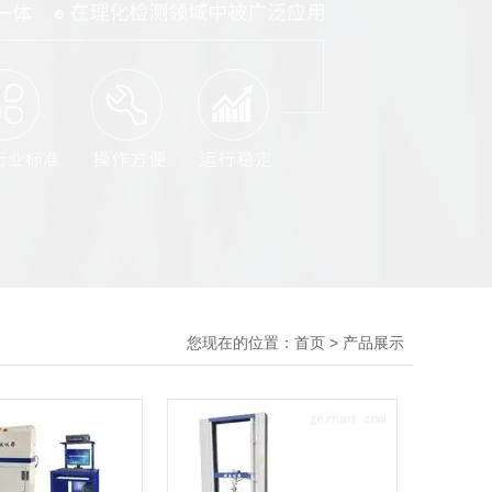
您现在的位置：
>
首页
产品展示