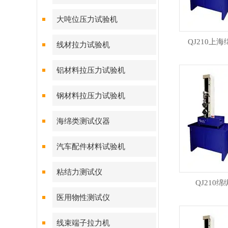
大吨位压力试验机
QJ210上
线材拉力试验机
铝材料拉压力试验机
钢材料拉压力试验机
海绵类测试仪器
汽车配件材料试验机
粘结力测试仪
QJ210
医用物性测试仪
线束端子拉力机