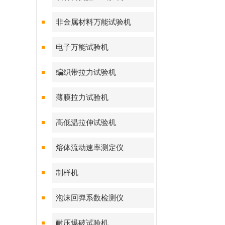
非金属材料万能试验机
电子万能试验机
编织带拉力试验机
薄膜拉力试验机
高低温拉伸试验机
熔体流动速率测定仪
制样机
泡沫回弹系数检测仪
耐压爆破试验机