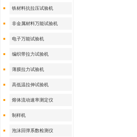
铁材料抗拉压试验机
非金属材料万能试验机
电子万能试验机
编织带拉力试验机
薄膜拉力试验机
高低温拉伸试验机
熔体流动速率测定仪
制样机
泡沫回弹系数检测仪