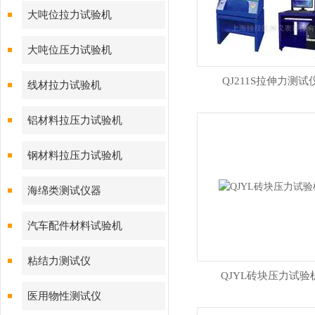
大吨位拉力试验机
大吨位压力试验机
QJ211S拉伸力测试
线材拉力试验机
铝材料拉压力试验机
钢材料拉压力试验机
海绵类测试仪器
汽车配件材料试验机
粘结力测试仪
QJYL砖块压力试验
医用物性测试仪