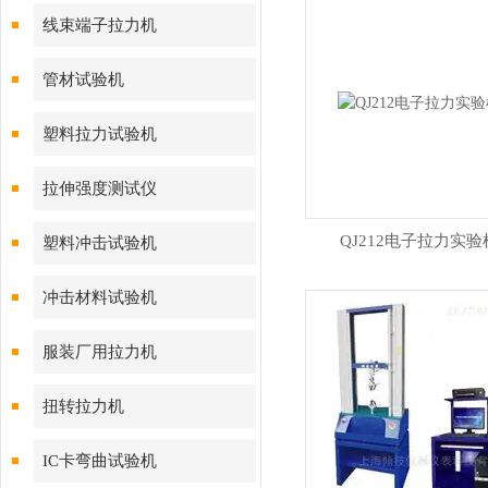
线束端子拉力机
管材试验机
塑料拉力试验机
拉伸强度测试仪
QJ212电子拉力实验
塑料冲击试验机
冲击材料试验机
服装厂用拉力机
扭转拉力机
IC卡弯曲试验机