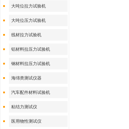
大吨位拉力试验机
大吨位压力试验机
线材拉力试验机
铝材料拉压力试验机
钢材料拉压力试验机
海绵类测试仪器
汽车配件材料试验机
粘结力测试仪
医用物性测试仪