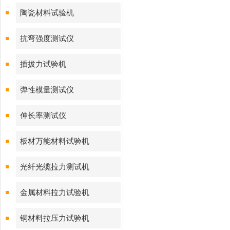
陶瓷材料试验机
抗弯强度测试仪
插拔力试验机
弹性模量测试仪
伸长率测试仪
板材万能材料试验机
光纤光缆拉力测试机
金属材料拉力试验机
铜材料拉压力试验机