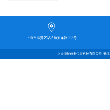
上海市奉贤区邬桥镇安东路208号
上海倾技仪器仪表科技有限公司 版权所