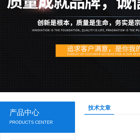
技术文章
产品中心
PRODUCTS CENTER