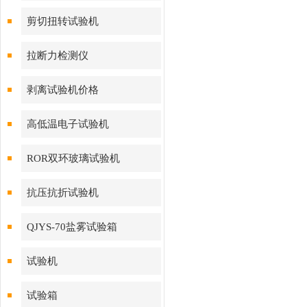
剪切扭转试验机
拉断力检测仪
剥离试验机价格
高低温电子试验机
ROR双环玻璃试验机
抗压抗折试验机
QJYS-70盐雾试验箱
试验机
试验箱