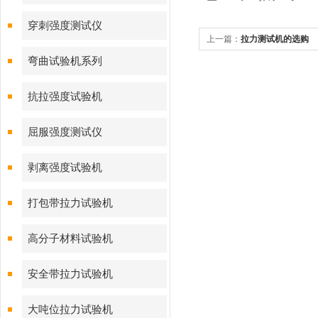
穿刺强度测试仪
上一篇：
拉力测试机的选购
弯曲试验机系列
抗拉强度试验机
屈服强度测试仪
剥离强度试验机
打包带拉力试验机
高分子材料试验机
安全带拉力试验机
大吨位拉力试验机