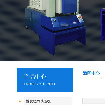
新闻中心
产品中心
PRODUCTS CENTER
橡胶拉力试验机