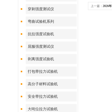
上一篇：
202
穿刺强度测试仪
弯曲试验机系列
抗拉强度试验机
屈服强度测试仪
剥离强度试验机
打包带拉力试验机
高分子材料试验机
安全带拉力试验机
大吨位拉力试验机