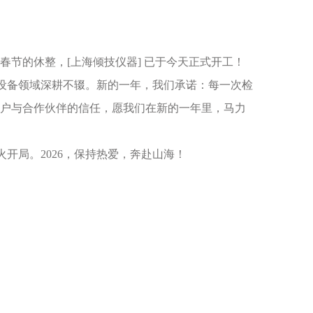
春节的休整，
[
上海倾技仪器
] 已于
今天
正式开工！
设备
领域深耕不辍。新的一年，我们承诺：每一次检
户与合作伙伴的信任，愿我们在新的一年里，马力
火开局。
2026，保持热爱，奔赴山海！