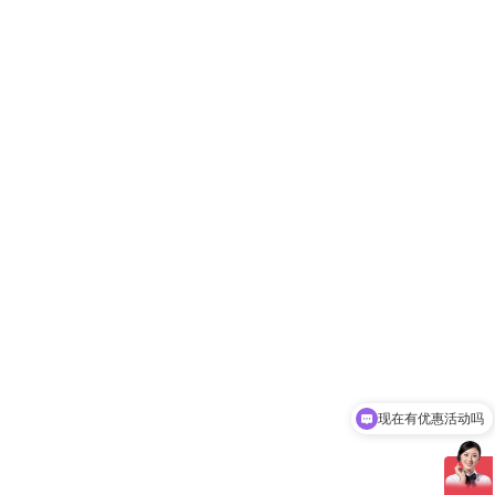
现在有优惠活动吗
可以介绍下你们的产品么