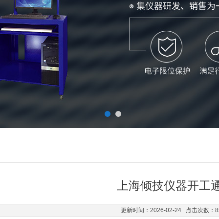
上海倾技仪器开工
更新时间：2026-02-24 点击次数：8