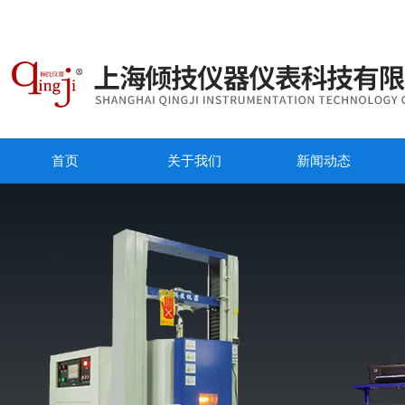
首页
关于我们
新闻动态