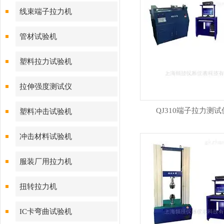
线束端子拉力机
管材试验机
塑料拉力试验机
拉伸强度测试仪
QJ310端子拉力测试
塑料冲击试验机
冲击材料试验机
服装厂用拉力机
扭转拉力机
IC卡弯曲试验机