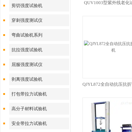
QUV1003型紫外线老化
剪切强度试验机
穿刺强度测试仪
弯曲试验机系列
抗拉强度试验机
屈服强度测试仪
剥离强度试验机
打包带拉力试验机
高分子材料试验机
安全带拉力试验机