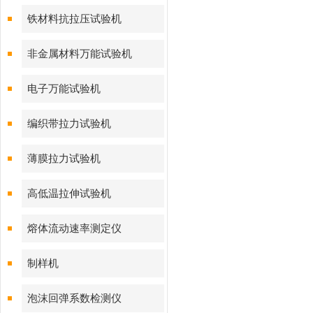
铁材料抗拉压试验机
非金属材料万能试验机
电子万能试验机
编织带拉力试验机
薄膜拉力试验机
高低温拉伸试验机
熔体流动速率测定仪
制样机
泡沫回弹系数检测仪