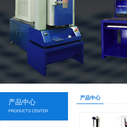
产品中心
产品中心
PRODUCTS CENTER