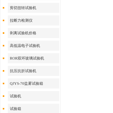
剪切扭转试验机
拉断力检测仪
剥离试验机价格
高低温电子试验机
ROR双环玻璃试验机
抗压抗折试验机
QJYS-70盐雾试验箱
试验机
试验箱