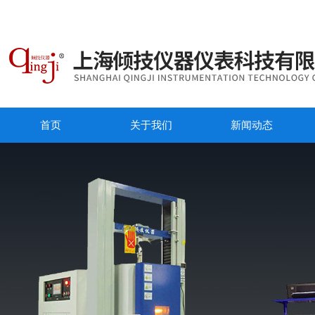
首页
关于我们
新闻动态