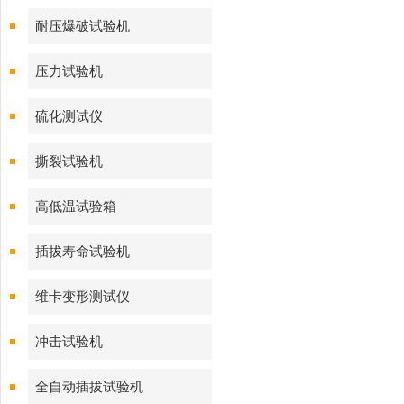
耐压爆破试验机
压力试验机
硫化测试仪
撕裂试验机
高低温试验箱
插拔寿命试验机
维卡变形测试仪
冲击试验机
全自动插拔试验机