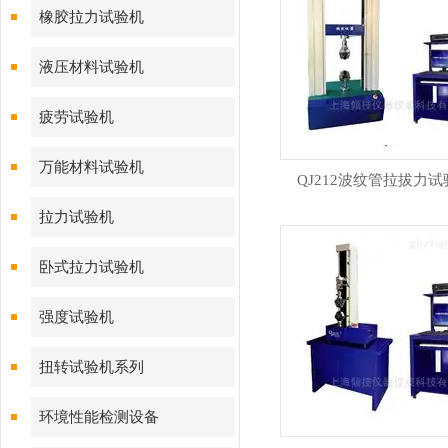
橡胶拉力试验机
液压材料试验机
疲劳试验机
万能材料试验机
QJ212波纹管拉拔力试
拉力试验机
卧式拉力试验机
强度试验机
扭转试验机系列
环境性能检测设备