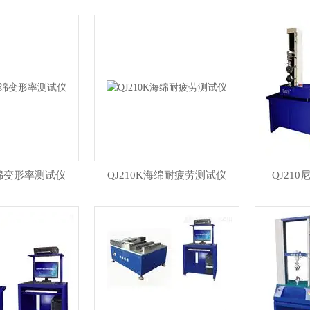
海绵变形率测试仪
QJ210K海绵耐疲劳测试仪
QJ21