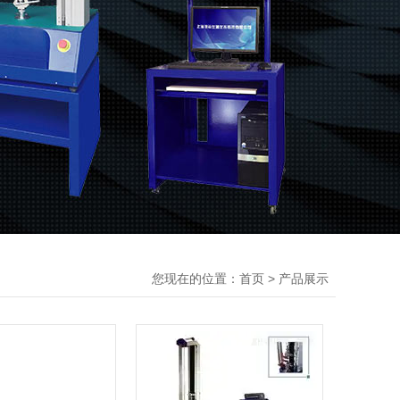
您现在的位置：
>
首页
产品展示