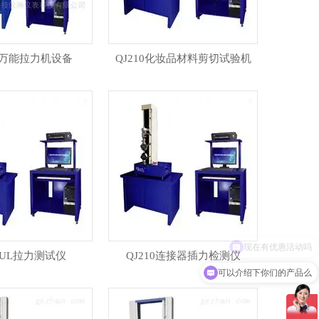
1S万能拉力机设备
QJ210化妆品材料剪切试验机
10UL拉力测试仪
QJ210连接器插力检测仪
可以介绍下你们的产品么