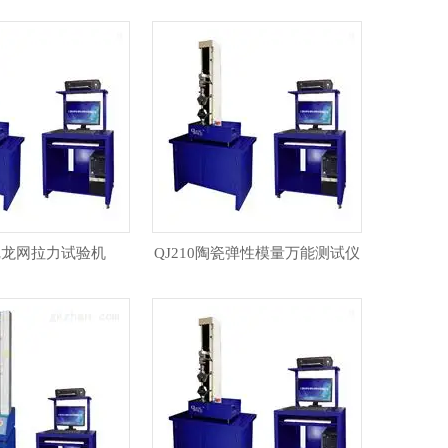
0尼龙网拉力试验机
QJ210陶瓷弹性模量万能测试仪